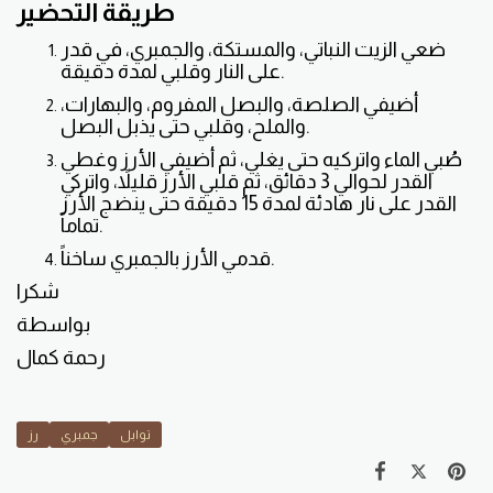
طريقة التحضير
ضعي الزيت النباتي، والمستكة، والجمبري، في قدر
على النار وقلبي لمدة دقيقة.
أضيفي الصلصة، والبصل المفروم، والبهارات،
والملح، وقلبي حتى يذبل البصل.
صُبي الماء واتركيه حتى يغلي، ثم أضيفي الأرز وغطي
القدر لحوالي 3 دقائق، ثم قلبي الأرز قليلاً، واتركي
القدر على نار هادئة لمدة 15 دقيقة حتى ينضج الأرز
تماماً.
قدمي الأرز بالجمبري ساخناً.
شكرا
بواسطة
رحمة كمال
توابل
جمبري
رز