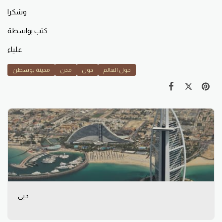
وشكرا
كتب بواسطة
علياء
حول العالم
دول
مدن
مدينة بوسطن
دبى