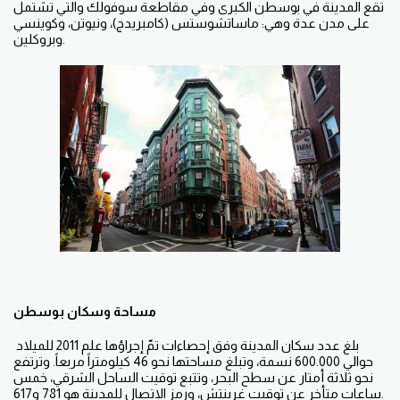
تقع المدينة في بوسطن الكبرى وفي مقاطعة سوفولك والتي تشتمل
على مدن عدة وهي: ماساتشوستس (كامبريدج)، ونيوتن، وكوينسي
وبروكلين.
مساحة وسكان بوسطن
بلغ عدد سكان المدينة وفق إحصاءات تمّ إجراؤها علم 2011 للميلاد
حوالي 600.000 نسمة، وتبلغ مساحتها نحو 46 كيلومتراً مربعاً. وترتفع
نحو ثلاثة أمتار عن سطح البحر، وتتبع توقيت الساحل الشرقي، خمس
ساعات متأخر عن توقيت غرينتش، ورمز الاتصال للمدينة هو 781 و617.