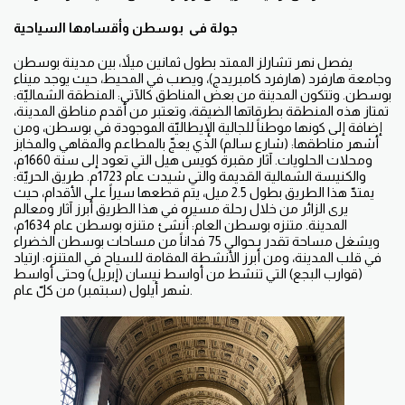
جولة فى بوسطن وأقسامها السياحية
يفصل نهر تشارلز الممتد بطول ثمانين ميلاً، بين مدينة بوسطن
وجامعة هارفرد (هارفرد كامبريدج)، ويصب في المحيط، حيث يوجد ميناء
بوسطن. وتتكون المدينة من بعض المناطق كالآتي: المنطقة الشماليّة:
تمتاز هذه المنطقة بطرقاتها الضيقة، وتعتبر من أقدم مناطق المدينة،
إضافة إلى كونها موطناً للجالية الإيطاليّة الموجودة في بوسطن، ومن
أشهر مناطقها: (شارع سالم) الذي يعجّ بالمطاعم والمقاهي والمخابز
ومحلات الحلويات. آثار مقبرة كويس هيل التي تعود إلى سنة 1660م،
والكنيسة الشمالية القديمة والتي شيدت عام 1723م. طريق الحريّة:
يمتدّ هذا الطريق بطول 2.5 ميل، يتم قطعها سيراً على الأقدام، حيث
يرى الزائر من خلال رحلة مسيره في هذا الطريق أبرز آثار ومعالم
المدينة. متنزه بوسطن العام: أنشئ متنزه بوسطن عام 1634م،
ويشغل مساحة تقدر بـحوالي 75 فداناً من مساحات بوسطن الخضراء
في قلب المدينة، ومن أبرز الأنشطة المقامة للسياح في المتنزه: ارتياد
(قوارب البجع) التي تنشط من أواسط نيسان (إبريل) وحتى أواسط
شهر أيلول (سبتمبر) من كلّ عام.