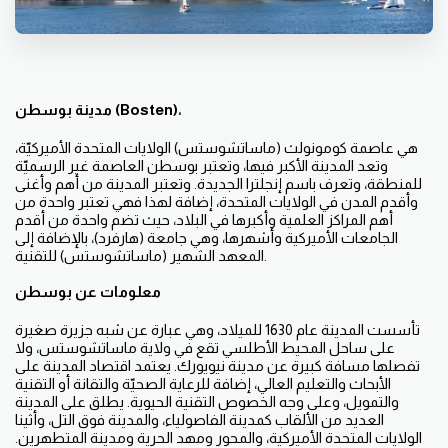
مدينة بوسطن (Bosten)،
هي عاصمة كومونولث (ماساتشوستس) الولايات المتحدة الأميركيّة،
وتعد المدينة الأكبر فيها، وتعتبر بوسطن العاصمة غير الرسميّة
للمنطقة، وتعرف باسم إنجلترا الجديدة. وتعتبر المدينة من أهم وأغنى
وأقدم المدن في الولايات المتحدة، إضافة لهذا فهي تعتبر واحدة من
أهم المراكز العلمية وأكبرها في البلاد، حيث تضم واحدة من أقدم
الجامعات الأميركية وأشهرها، وهي جامعة (هارفرد)، بالإضافة إلى
المعهد الشهير (ماساتشوستس) للتقنية.
معلومات عن بوسطن
تأسست المدينة عام 1630 للميلاد، وهي عبارة عن شبه جزيرة صغيرة
على ساحل المحيط الأطلسي تقع في ولاية ماساتشوستس، ولا
تفصلها مسافة كبيرة عن مدينة نيويورك. يعتمد اقتصاد المدينة على
الأبحاث والتعليم العالي، إضافة للرعاية الصحيّة والتقانة أو التقنية
والتمويل، وعلى وجه الخصوص التقنية الحيوية. يطلق على المدينة
العديد من الألقاب كمدينة الفاصولياء، والمدينة فوق التل، وأثينا
الولايات المتحدة الأميركية، والمحور ومهد الحرية ومدينة المتطهرين.