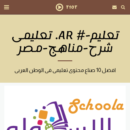
T10T
تعليمى .AR #تعليم-
شرح-مناهج-مصر
افضل 10 صناع محتوى تعليمى فى الوطن العربى