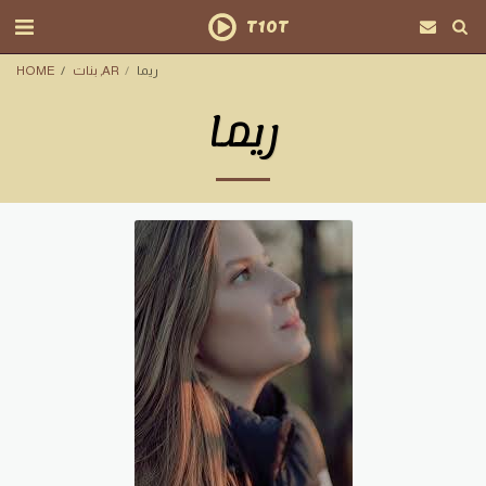
T10T
ريما
بنات ,AR
HOME
ريما