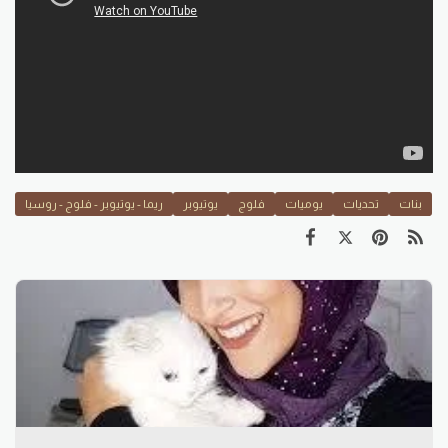
بنات
تحديات
يوميات
فلوج
يوتيوبر
ريما - يوتيوبر - فلوج - روسيا