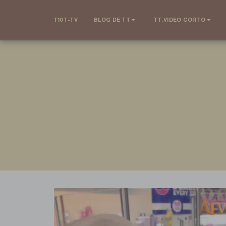
T10T-TV
BLOG DE TT
TT.VIDEO CORTO