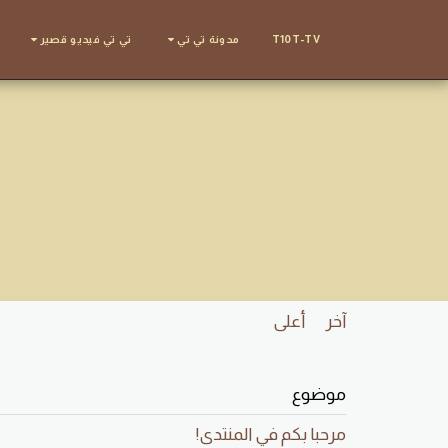
T10T-TV
مدونة تي تي
تي تي فيديو قصير
آخر
أعلى
موضوع
مرحبا بكم في المنتدى!