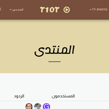
T10T
TT.PHOTO
المبدعين
أ
المنتدى
المستخدمون
الردود